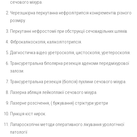
сечового міхура.
Черезшкірна перкутанна нефролітрипсія конкрементів різного
розміру.
Перкутанні нефростомії при обструкції сечовидільних шляхів
Фіброкалікоскопія, каліколітотрипсія.
Діагностичка відео уретроскопія, цистоскопія, уретероскопія.
Трансуретральна біполярна резекція аденоми передміхурової
залози.
Трансуретральна резекція (біопсія) пухлини сечового міхура.
Лазерна абляція лейкоплакії сечового міхура.
Лазерне розсічення, ( бужування) стріктури уретри
Пункція кіст нирок.
Лапароскопічні методи оперативного лікування урологічної
патології