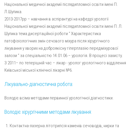
Національної медичної академії післядипломної освіти імені П.
Л.Шупика.
2013-2017рр – навчання в аспірантурі на кафедрі урології
Національної медичної академії післядипломної освіти імені П. Л.
Шупика тема дисертаційної роботи “ Характеристика
патофізіологічних змін сечового міхура після хірургічного
лікування у хворих на доброякісну гіперплазію передміхурової
залози ” за спеціальністю 14.01.06 – урологія. В процесі захисту.
З 2011– по теперішній час – лікар - уролог урологічного відділення
Київської міської клінічної лікарні №6.
Лікувально-діагностична робота:
Володіє всіма методами первинної урологічної діагностики.
Володіє хірургічними методами лікування:
Контактна-лазерна літотрипсія каменів сечоводів, нирки та