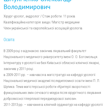
Володимирович
Хірург-уролог, андролог / Стаж роботи: 11 років
Кваліфікаційна категорія: вища / Магістр медицини
Член української та європейської асоціацій урологів
Освіта:
В 2009 році з відзнакою закінчив лікувальний факультет
Національного медичного університету імені О. О. Богомольця.
Інтернатуру з урології на базі Київської обласної клінічної лікарні,
закінчив у 2011 році.
в 2009-2011 рр. – навчався в магістратурі на кафедрі урології
Національної медичної академії післядипломної освіти імені П. Л.
Шупика. Тема магістерської роботи «Критерії зворотності
функціональних змін сечового міхура після хірургічного лікування
доброякісної гіперплазії передміхурової залози».
2011-2013 рр. – навчання в клінічній ординатурі на кафедрі урології