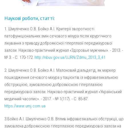
Наукові роботи, статті:
1. Шмуліченко О.В. Бойко А.І. Критерії зворотності
патофункціональних змін сечового міхура після хірургічного
лікування з приводу доброякісної гіперплазії передміхурової
залози. Науково-практичний журнал «Здоровье мужчины». - 2013. -
№ 3. - С. 170-172.
http://nbuv.gov.ua/UJRN/Zdmu_2013_3_41
2. Шмуліченко О.В. Бойко А.І. Малоновий діальдегід, як маркер
пошкодження сечового міхура у пацієнтів із інфравезикальною
обструкцією, зумовленою доброякісною гіперплазією
передміхурової залози. Науково-практичний журнал «Український
медичний часопис». - 2017. - № 1(117). - С. 85-87.
https://www.umj.com.ua
3.Бойко А.І. Шмуліченко О.В. Вплив інфравезікальної обструкції, що
зумовлена доброякісною гіперплазією передміхурової залози на