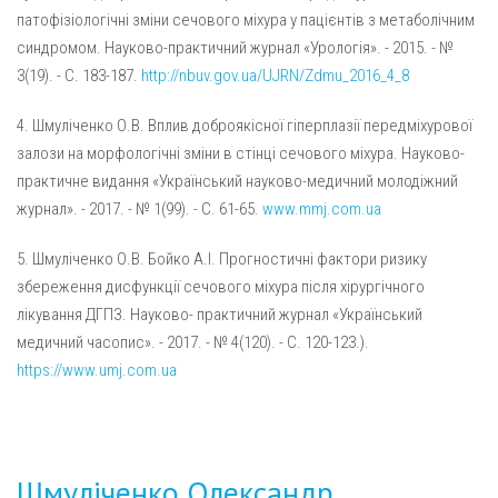
патофізіологічні зміни сечового міхура у пацієнтів з метаболічним
синдромом. Науково-практичний журнал «Урологія». - 2015. - №
3(19). - С. 183-187.
http://nbuv.gov.ua/UJRN/Zdmu_2016_4_8
4. Шмуліченко О.В. Вплив доброякісної гіперплазії передміхурової
залози на морфологічні зміни в стінці сечового міхура. Науково-
практичне видання «Український науково-медичний молодіжний
журнал». - 2017. - № 1(99). - С. 61-65.
www.mmj.com.ua
5. Шмуліченко О.В. Бойко А.І. Прогностичні фактори ризику
збереження дисфункції сечового міхура після хірургічного
лікування ДГПЗ. Науково- практичний журнал «Український
медичний часопис». - 2017. - № 4(120). - С. 120-123.).
https://www.umj.com.ua
Шмуліченко Олександр