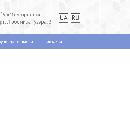
№6 «Медгородок»
прт. Любомира Гузара, 3
тзывы
Научн. деятельность
Контакты
учн. деятельность
Контакты