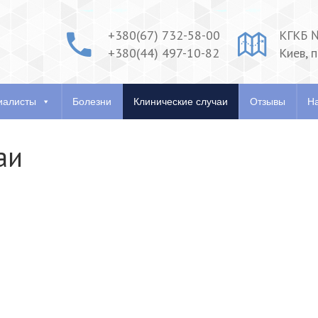
+380(67) 732-58-00
КГКБ 
+380(44) 497-10-82
Киев, 
ия
Специалисты
Болезни
Клинические случаи
О
иалисты
Болезни
Клинические случаи
Отзывы
На
аи