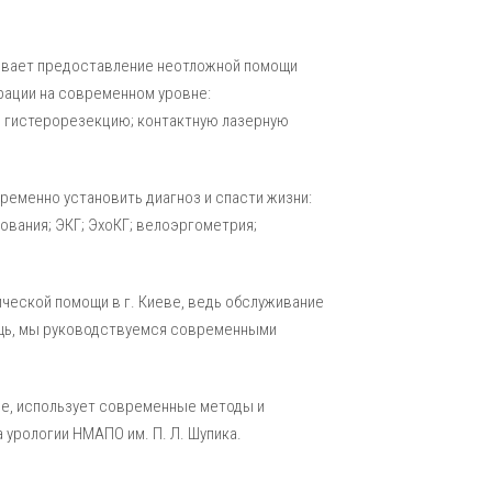
чивает предоставление неотложной помощи
рации на современном уровне:
 гистерорезекцию; контактную лазерную
ременно установить диагноз и спасти жизни:
вания; ЭКГ; ЭхоКГ; велоэргометрия;
ческой помощи в г. Киеве, ведь обслуживание
ощь, мы руководствуемся современными
ие, использует современные методы и
урологии НМАПО им. П. Л. Шупика.