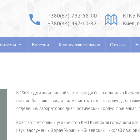
+380(67) 732-58-00
КГКБ 
+380(44) 497-10-82
Киев, 
ия
Специалисты
Болезни
Клинические случаи
О
иалисты
Болезни
Клинические случаи
Отзывы
На
В 1963 году в живописной части города было основано Киевс
состав больницы входят: административный корпус; два клин
отделение; лабораторно диагностический корпус; прачечная; 
Возглавляет больницу директор КНП Киевской городской кли
наук, заслуженный врач Украины - Знаевский Николай Иванови