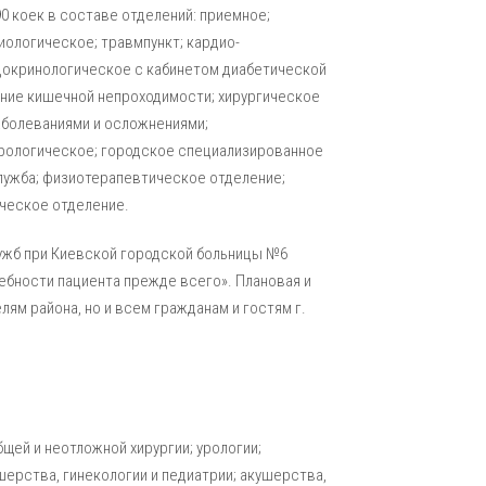
0 коек в составе отделений: приемное;
иологическое; травмпункт; кардио-
докринологическое с кабинетом диабетической
ние кишечной непроходимости; хирургическое
аболеваниями и осложнениями;
врологическое; городское специализированное
лужба; физиотерапевтическое отделение;
ическое отделение.
ужб при Киевской городской больницы №6
ебности пациента прежде всего». Плановая и
ям района, но и всем гражданам и гостям г.
щей и неотложной хирургии; урологии;
шерства, гинекологии и педиатрии; акушерства,