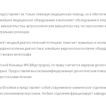
редоставляет не только плановую медицинскую помощь, но и обеспе
овейшее медицинское оборудование и выполняет обследования и опе
 вмешательства; артроскопические вмешательства; гисткроскопию и
етральную резекцию.
еет мощный диагностический потенциал, помогает правильно и своев
дуоденоскопична диагностика; новейшее видеоколоноскопичне оборудо
становка ангиографа.
ской больницы №6 (Медгородок), по праву считается лидером урологи
ходных. Предоставляя высококвалифицированную урологическая пом
ротоколами лечения.
а 60 койках и представляет собой современное клиническое отделен
ессионализмом персонала. На базе отделения функционирует кафедра 