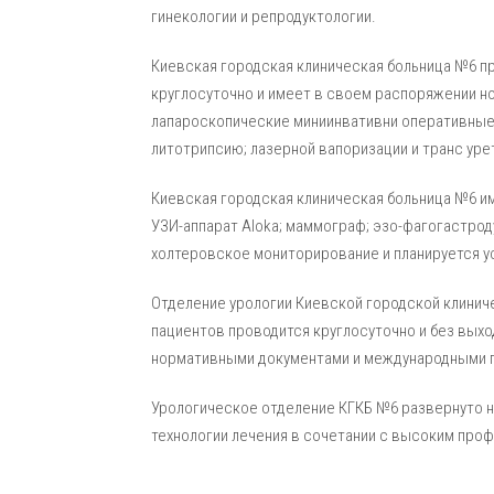
гинекологии и репродуктологии.
Киевская городская клиническая больница №6 п
круглосуточно и имеет в своем распоряжении н
лапароскопические миниинвативни оперативные
литотрипсию; лазерной вапоризации и транс ур
Киевская городская клиническая больница №6 им
УЗИ-аппарат Aloka; маммограф; эзо-фагогастро
холтеровское мониторирование и планируется у
Отделение урологии Киевской городской клиниче
пациентов проводится круглосуточно и без вы
нормативными документами и международными п
Урологическое отделение КГКБ №6 развернуто н
технологии лечения в сочетании с высоким проф