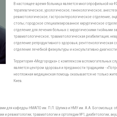
В настоящее время больница является многопрофильной на 49
терапевтическое; урологическое; гинекологическое; анестез
ревмотологическое; гастроэнтерологическое отделение; эн
стопы; городское специализированное хирургическое отделе
отделение для лечения больных с хирургическими гнойными з
травматологическое; травматологическая реабилитация; не
отделение репродуктивного здоровья; рентгенологическая с
отделение лечебной физкультуры и консультативно-диагност
Территория «Медгородка» с комплексом вспомогательных сл
является центром здоровья и преданности традициям - «Потр
неотложная медицинская помощь оказывается не только жител
Киев.
ми для кафедры НМАПО им. П.Л. Шупика и НМУ им. А.А. Богомольца: об
ии и ревматологии; травматологии и ортопедии №1; диабетологии; аку