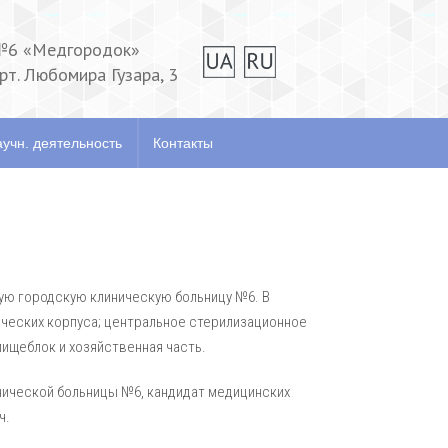
№6 «Медгородок»
прт. Любомира Гузара, 3
тзывы
Научн. деятельность
Контакты
учн. деятельность
Контакты
кую городскую клиническую больницу №6. В
ических корпуса; центральное стерилизационное
пищеблок и хозяйственная часть.
нической больницы №6, кандидат медицинских
ч.