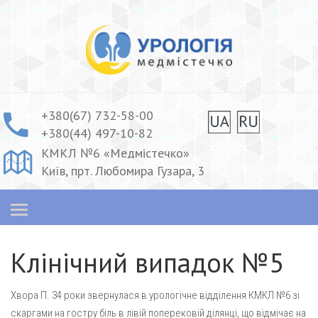
+380(67) 732-58-00
+380(44) 497-10-82
КМКЛ №6 «Медмістечко»
Київ, прт. Любомира Гузара, 3
Клінічний випадок №5
Хвора П. 34 роки звернулася в урологічне відділення КМКЛ №6 зі
скаргами на гостру біль в лівій поперековій ділянці, що відмічає на