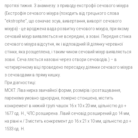
протязі тижня. З анамнезу: з приводу екстрофії сечового міхура
(Екстрофія сечового міхура (походить від грецького слова
"ekstrophe", що означає зсув, вивертання, виворіт сечового
міхура) - це вроджена вада розвитку сечового міхура, при якому
сечовий міхур виявляється не всередині, а зовні. Передня стінка
сечового міхура відсутня, як і відповідний їй ділянку черевної
стінки, яка розщеплена, і таким чином сечовий міхур виявляється
зовні. Сеча ллється назовні через отвори сечоводів.) – в
чотирирічному віці проведено пересадку ділянки сечового міхура
з сечоводами в пряму кишку.
При діагностиці:
МСКТ: Ліва нирка звичайної форми, розмірів і розташування,
паренхіма умовно однорідна, помірно стоншена, містить
конкремент в нижній групі чашок 16 х 10 х 20 мм, щільністю до +
1677 од. H., ЧЛС розширена. Лівий сечовід розширений до 14 мм,
на рівні н / 3 містить конкремент до 16 х 21 х 10 мм, щільністю до +
1533 од. H.