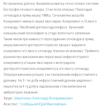
Встановлено діагноз: Аномалія розвитку сечостатевої системи.
Екстрофія сечового міхура. Стан після операції: Пересадки
сечоводів в пряму кишку 1988 р. Сечокам’яна хвороба.
Конкремент нижньої чашки лівої нирки. Конкремент н /3 лівого
сечоводу. Лівобічний уретерогідронефроз. Хронічний
калькульозний пієлонефрит в стадії латентного запалення.
Таким чином при наявності пересаджених сечоводів в пряму
кишку виконати уретеролітотрипсію ліворуч і видалити
конкремент н/з лівого сечоводу технічно не можливо. Прийнято
рішення про виконання міні перкутанної нефролітотрипсії
конкременту н/чашки лівої нирки з антеградною
уретеролітотрипсією конкременту в н/з лівого сечоводу.
Операція виконана успішно з встановленням нефростомічного
дренажу. На 3 - тю добу нефростомічний дренаж видалено і
пацієнтка на 4 ту добу в задовільному стані виписана на
амбулаторне лікування.
Хірург:
Шмуліченко Олександр Володимирович
Асистент :
Голубицький Юрій Миколайович