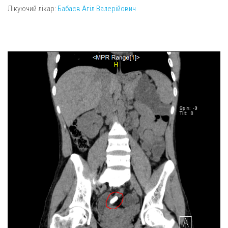
Лікуючий лікар:
Бабаєв Агіл Валерійович