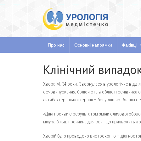
Про нас
Основні
Про нас
Основні напрямки
Фахівці
Клінічний випадо
Хвора М. 34 роки. Звернулася в урологічне відді
сечовипускання, болючість в області сечівника 
антибактеріальної терапії – безуспішно. Аналіз се
«Дані прояви є результатом зміни слизової обол
міхура більш проникна для сечі, що призводить 
Хворій було проведено цистоскопію – діагносто