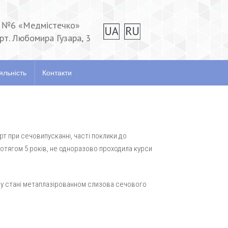
№6 «Медмістечко»
прт. Любомира Гузара, 3
Відгуки
Наукова діяльність
Контакти
яльність
Контакти
рт при сечовипусканні, часті поклики до
отягом 5 років, не одноразово проходила курси
ому стані метаплазірованном слизова сечового