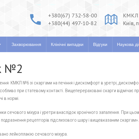
+380(67) 732-58-00
КМКЛ 
+380(44) 497-10-82
Київ, 
 напрямки
Фахівці
Захворювання
Клінічні випадки
Захворювання
Клінічні випадки
Відгуки
Наукова ді
к №2
лення КМКЛ №6 зі скаргами на печіння і дискомфорт в уретрі, дискомфо
особливо при статевому контакті. Вищеперераховані скарги відмічає пр
чі в нормі.
онки сечового міхура і уретри внаслідок хронічного запалення. При ць
до подразнення рецепторів підслизового шару і вищевказаним скаргам».
вано лейкоплакію сечового міхура.